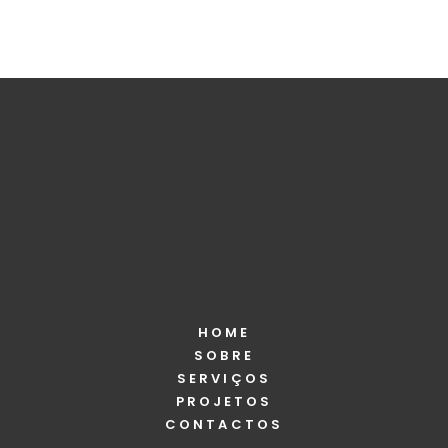
Lodo
Estacionário
Identidade
Menu
Packaging
Website
HOME
SOBRE
SERVIÇOS
PROJETOS
CONTACTOS